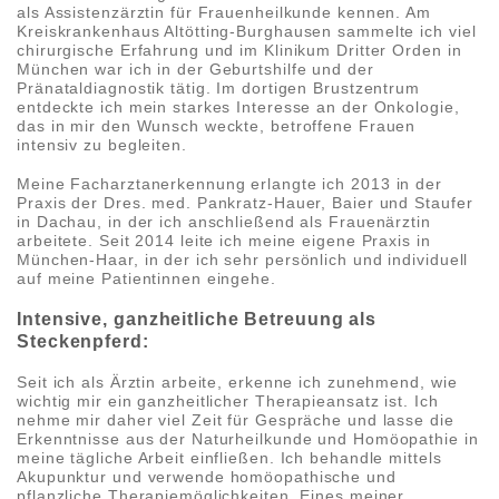
als Assistenzärztin für Frauenheilkunde kennen. Am
Kreiskrankenhaus Altötting-Burghausen sammelte ich viel
chirurgische Erfahrung und im Klinikum Dritter Orden in
München war ich in der Geburtshilfe und der
Pränataldiagnostik tätig. Im dortigen Brustzentrum
entdeckte ich mein starkes Interesse an der Onkologie,
das in mir den Wunsch weckte, betroffene Frauen
intensiv zu begleiten.
Meine Facharztanerkennung erlangte ich 2013 in der
Praxis der Dres. med. Pankratz-Hauer, Baier und Staufer
in Dachau, in der ich anschließend als Frauenärztin
arbeitete. Seit 2014 leite ich meine eigene Praxis in
München-Haar, in der ich sehr persönlich und individuell
auf meine Patientinnen eingehe.
Intensive, ganzheitliche Betreuung als
Steckenpferd:
Seit ich als Ärztin arbeite, erkenne ich zunehmend, wie
wichtig mir ein ganzheitlicher Therapieansatz ist. Ich
nehme mir daher viel Zeit für Gespräche und lasse die
Erkenntnisse aus der Naturheilkunde und Homöopathie in
meine tägliche Arbeit einfließen. Ich behandle mittels
Akupunktur und verwende homöopathische und
pflanzliche Therapiemöglichkeiten. Eines meiner