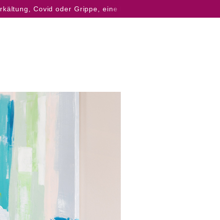
kältung, Covid oder Grippe, eine FFP2-Maske in der Praxis zu 