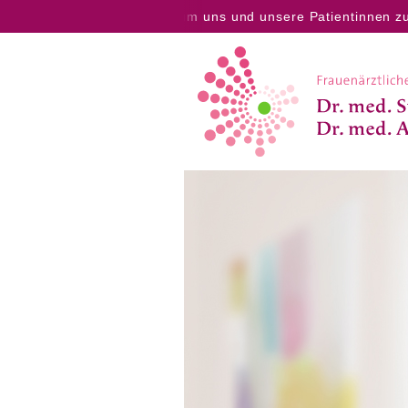
++ Liebe Patientinnen, um uns und unsere Patientinnen zu sc